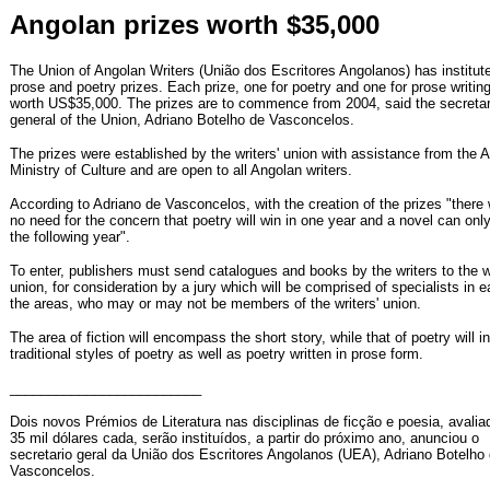
Angolan prizes worth $35,000
The Union of Angolan Writers (União dos Escritores Angolanos) has institu
prose and poetry prizes. Each prize, one for poetry and one for prose writing
worth US$35,000. The prizes are to commence from 2004, said the secreta
general of the Union, Adriano Botelho de Vasconcelos.
The prizes were established by the writers' union with assistance from the 
Ministry of Culture and are open to all Angolan writers.
According to Adriano de Vasconcelos, with the creation of the prizes "there w
no need for the concern that poetry will win in one year and a novel can only
the following year".
To enter, publishers must send catalogues and books by the writers to the wr
union, for consideration by a jury which will be comprised of specialists in e
the areas, who may or may not be members of the writers' union.
The area of fiction will encompass the short story, while that of poetry will i
traditional styles of poetry as well as poetry written in prose form.
_________________________
Dois novos Prémios de Literatura nas disciplinas de ficção e poesia, avali
35 mil dólares cada, serão instituídos, a partir do próximo ano, anunciou o
secretario geral da União dos Escritores Angolanos (UEA), Adriano Botelho
Vasconcelos.