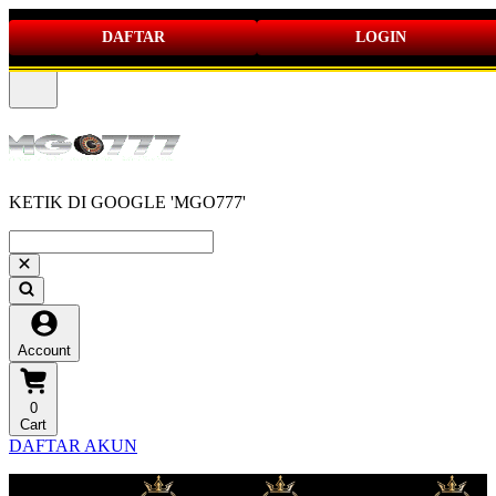
DAFTAR
LOGIN
KETIK DI GOOGLE 'MGO777'
Account
0
Cart
DAFTAR AKUN