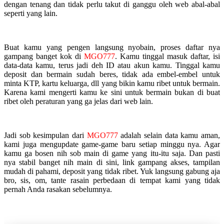
dengan tenang dan tidak perlu takut di ganggu oleh web abal-abal
seperti yang lain.
Buat kamu yang pengen langsung nyobain, proses daftar nya
gampang banget kok di
MGO777
. Kamu tinggal masuk daftar, isi
data-data kamu, terus jadi deh ID atau akun kamu. Tinggal kamu
deposit dan bermain sudah beres, tidak ada embel-embel untuk
minta KTP, kartu keluarga, dll yang bikin kamu ribet untuk bermain.
Karena kami mengerti kamu ke sini untuk bermain bukan di buat
ribet oleh peraturan yang ga jelas dari web lain.
Jadi sob kesimpulan dari
MGO777
adalah selain data kamu aman,
kami juga mengupdate game-game baru setiap minggu nya. Agar
kamu ga bosen nih sob main di game yang itu-itu saja. Dan pasti
nya stabil banget nih main di sini, link gampang akses, tampilan
mudah di pahami, deposit yang tidak ribet. Yuk langsung gabung aja
bro, sis, om, tante rasain perbedaan di tempat kami yang tidak
pernah Anda rasakan sebelumnya.