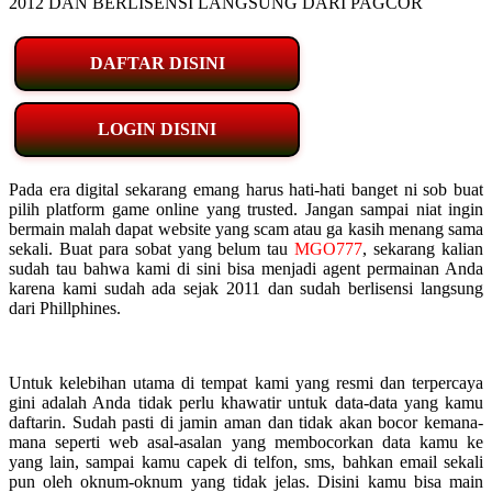
2012 DAN BERLISENSI LANGSUNG DARI PAGCOR
DAFTAR DISINI
LOGIN DISINI
Pada era digital sekarang emang harus hati-hati banget ni sob buat
pilih platform game online yang trusted. Jangan sampai niat ingin
bermain malah dapat website yang scam atau ga kasih menang sama
sekali. Buat para sobat yang belum tau
MGO777
, sekarang kalian
sudah tau bahwa kami di sini bisa menjadi agent permainan Anda
karena kami sudah ada sejak 2011 dan sudah berlisensi langsung
dari Phillphines.
Untuk kelebihan utama di tempat kami yang resmi dan terpercaya
gini adalah Anda tidak perlu khawatir untuk data-data yang kamu
daftarin. Sudah pasti di jamin aman dan tidak akan bocor kemana-
mana seperti web asal-asalan yang membocorkan data kamu ke
yang lain, sampai kamu capek di telfon, sms, bahkan email sekali
pun oleh oknum-oknum yang tidak jelas. Disini kamu bisa main