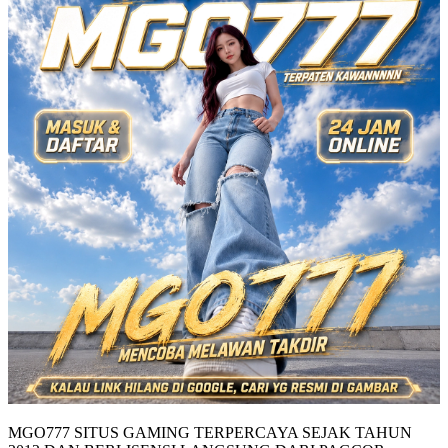
MGO777 SITUS GAMING TERPERCAYA SEJAK TAHUN