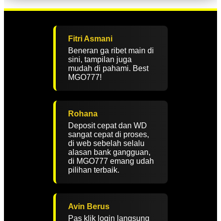
Fitri Asmani
Beneran ga ribet main di
sini, tampilan juga
mudah di pahami. Best
MGO777!
Rohana
Deposit cepat dan WD
sangat cepat di proses,
di web sebelah selalu
alasan bank gangguan,
di MGO777 emang udah
pilihan terbaik.
Avin Berus
Pas klik login langsung