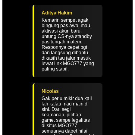
Aditya Hakim
Kemarin sempet agak
bingung pas awal mau
aktivasi akun baru,
untung CS-nya standby
pas tengah malem.
Responnya cepet bgt
dan langsung dibantu
dikasih tau jalur masuk
lewat link MGO777 yang
paling stabil.
Nicolas
Gak perlu mikir dua kali
lah kalau mau main di
sini. Dari segi
keamanan, pilihan
game, sampe legalitas
di situs MGO777
semuanya dapet nilai